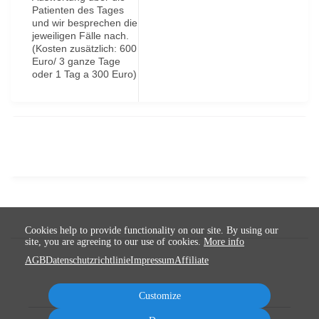
Patienten des Tages
und wir besprechen die
jeweiligen Fälle nach.
(Kosten zusätzlich: 600
Euro/ 3 ganze Tage
oder 1 Tag a 300 Euro)
Cookies help to provide functionality on our site. By using our
site, you are agreeing to our use of cookies.
More info
AGB
Datenschutzrichtlinie
Impressum
Affiliate
Customize